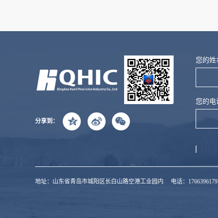
友情链接:
冷库安装
水果架
油缸
吊顶天花厂家
阻
您的姓
您的电
分享到：
地址：山东省青岛市城阳区长白山路空港工业园内 电话：17663961797/13