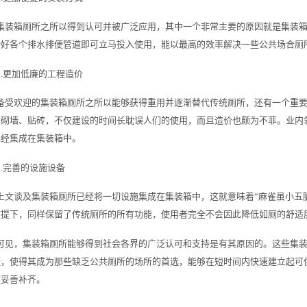
集装箱厕所之所以得到认可并被广泛应用，其中一个非常主要的原因就是集装
接好各个排水排便管道即可立马投入使用，能以最高的效率解决一些公共场合厕
2.更加低廉的工程造价
备受欢迎的集装箱厕所之所以能够获得重用并逐渐替代传统厕所，还有一个重
般砌墙、贴砖，不仅建设的时间长耽误人们的使用，而且造价也颇为不菲。业内
已经集成在集装箱中。
3.完善的设施设备
上文谈及集装箱厕所已经将一切设施集成在集装箱中，这就意味着“麻雀虽小五
前提下，同样保留了传统厕所的所有功能，使用者完全不会因此降低如厕的舒适
可见，集装箱厕所能够得到社会各界的广泛认可和支持是有其原因的。这些集
捷，使得其成为那些缺乏公共厕所的场所的首选，能够在短时间内快速建立起可
被妥善补齐。