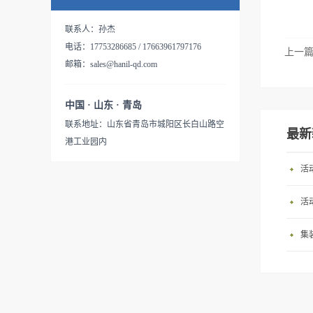
联系人：孙杰
电话：17753286685 / 17663961797176
上一
邮箱：sales@hanil-qd.com
中国 · 山东 · 青岛
联系地址：山东省青岛市城阳区长白山路空
最新
港工业园内
活
活
集