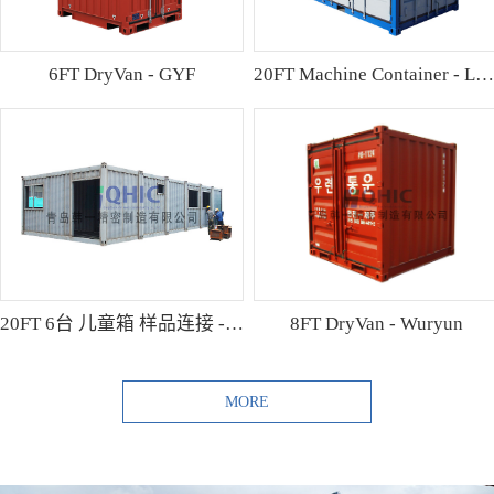
6FT DryVan - GYF
20FT Machine Container - Lamo
20FT 6台 儿童箱 样品连接 - Shibutani
8FT DryVan - Wuryun
MORE