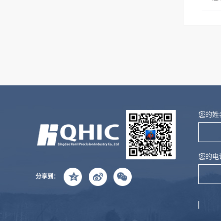
友情链接:
冷库安装
水果架
油缸
吊顶天花厂家
阻
您的姓
您的电
分享到：