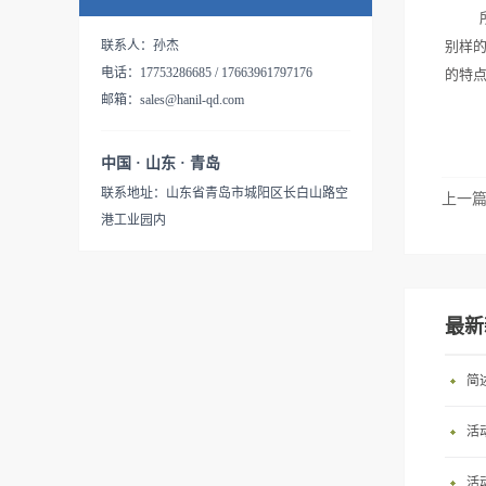
别样的
联系人：孙杰
电话：17753286685 / 17663961797176
的特
邮箱：sales@hanil-qd.com
中国 · 山东 · 青岛
联系地址：山东省青岛市城阳区长白山路空
上一
港工业园内
最新
简
活
活