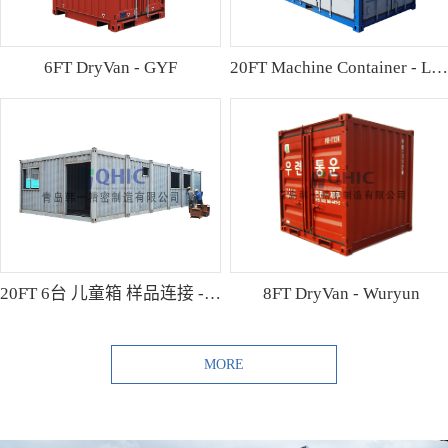
6FT DryVan - GYF
20FT Machine Container - Lamo
20FT 6台 儿童箱 样品连接 - Shibutani
8FT DryVan - Wuryun
MORE