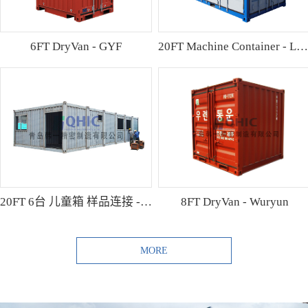
6FT DryVan - GYF
20FT Machine Container - Lamo
20FT 6台 儿童箱 样品连接 - Shibutani
8FT DryVan - Wuryun
MORE