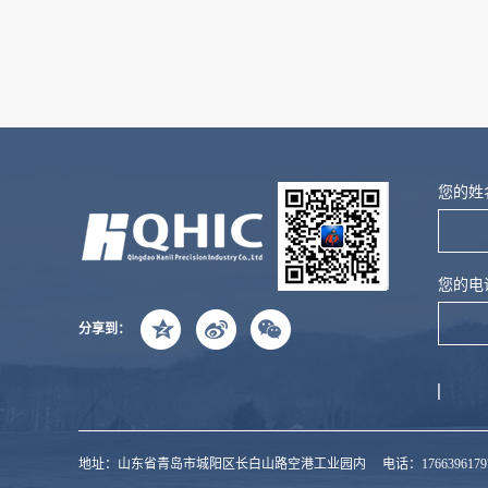
友情链接:
冷库安装
水果架
油缸
吊顶天花厂家
阻
您的姓
您的电
分享到：
地址：山东省青岛市城阳区长白山路空港工业园内 电话：17663961797/13