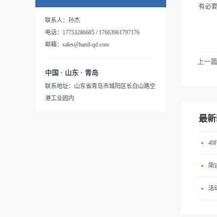
有必
联系人：孙杰
电话：17753286685 / 17663961797176
邮箱：sales@hanil-qd.com
上一
中国 · 山东 · 青岛
联系地址：山东省青岛市城阳区长白山路空
港工业园内
最新
4
简
活