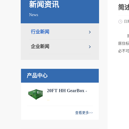
新闻资讯
简
News
日
行业新闻
居住
企业新闻
必不
产品中心
20FT HH GearBox -
...
MCS
查看更多>>
20FT 全侧开集装箱，适用于
海运、内陆运输