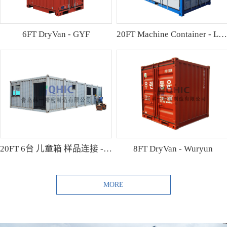
6FT DryVan - GYF
20FT Machine Container - Lamo
20FT 6台 儿童箱 样品连接 - Shibutani
8FT DryVan - Wuryun
MORE