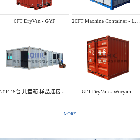
6FT DryVan - GYF
20FT Machine Container - Lamo
20FT 6台 儿童箱 样品连接 - Shibutani
8FT DryVan - Wuryun
MORE