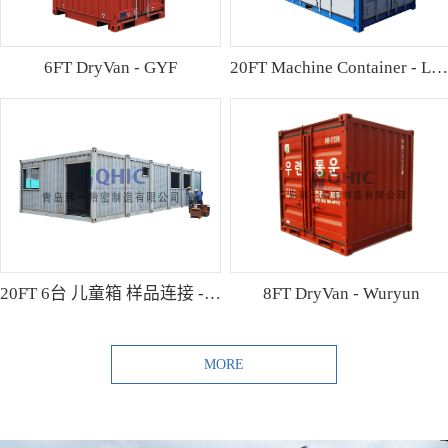
6FT DryVan - GYF
20FT Machine Container - Lamo
20FT 6台 儿童箱 样品连接 - Shibutani
8FT DryVan - Wuryun
MORE