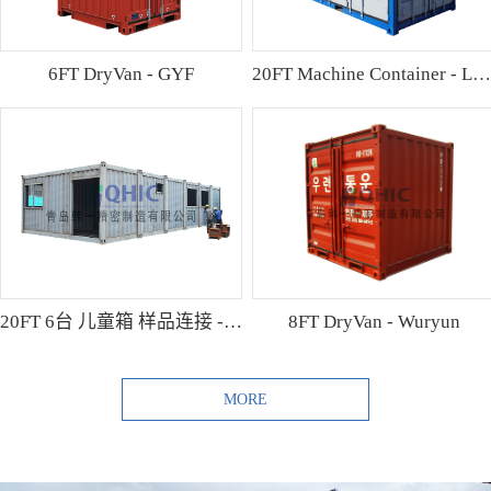
6FT DryVan - GYF
20FT Machine Container - Lamo
20FT 6台 儿童箱 样品连接 - Shibutani
8FT DryVan - Wuryun
MORE