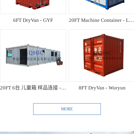
6FT DryVan - GYF
20FT Machine Container - Lamo
20FT 6台 儿童箱 样品连接 - Shibutani
8FT DryVan - Wuryun
MORE