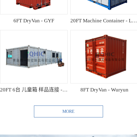
6FT DryVan - GYF
20FT Machine Container - Lamo
20FT 6台 儿童箱 样品连接 - Shibutani
8FT DryVan - Wuryun
MORE