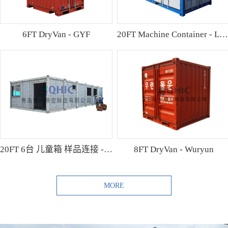
6FT DryVan - GYF
20FT Machine Container - Lamo
20FT 6台 儿童箱 样品连接 - Shibutani
8FT DryVan - Wuryun
MORE