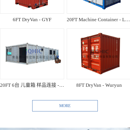
6FT DryVan - GYF
20FT Machine Container - Lamo
20FT 6台 儿童箱 样品连接 - Shibutani
8FT DryVan - Wuryun
MORE