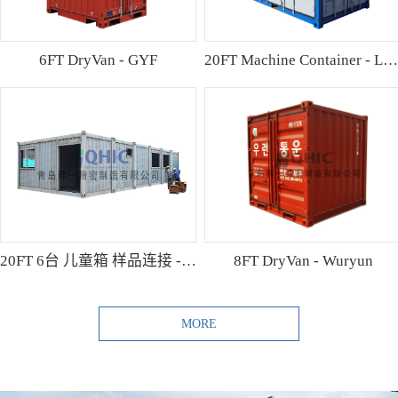
6FT DryVan - GYF
20FT Machine Container - Lamo
20FT 6台 儿童箱 样品连接 - Shibutani
8FT DryVan - Wuryun
MORE