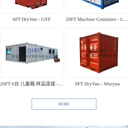
6FT DryVan - GYF
20FT Machine Container - Lamo
20FT 6台 儿童箱 样品连接 - Shibutani
8FT DryVan - Wuryun
MORE