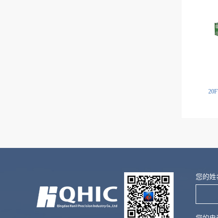
2
友情链接:
冷库安装
水果架
油缸
吊顶天花厂家
阻
您的姓