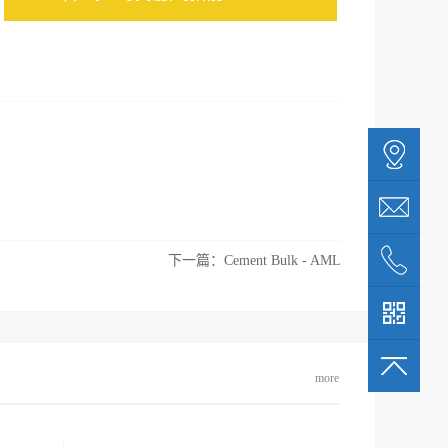
下一篇：
Cement Bulk - AML
more