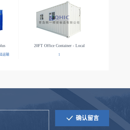
lus
20FT Office Container - Local
陆运输
1