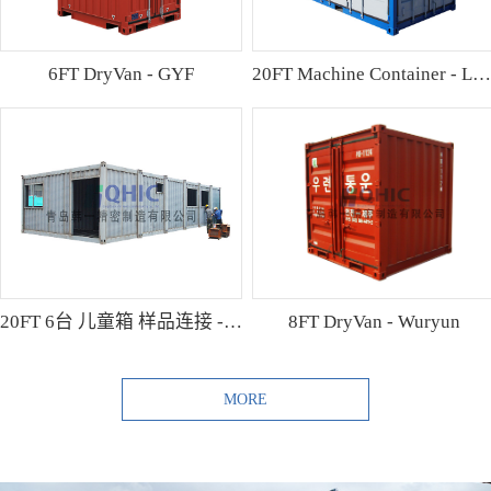
6FT DryVan - GYF
20FT Machine Container - Lamo
20FT 6台 儿童箱 样品连接 - Shibutani
8FT DryVan - Wuryun
MORE