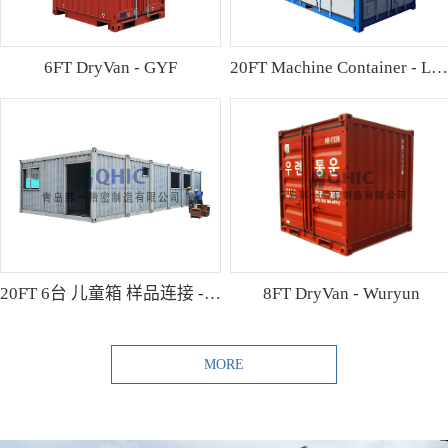
6FT DryVan - GYF
20FT Machine Container - Lamo
20FT 6台 儿童箱 样品连接 - Shibutani
8FT DryVan - Wuryun
MORE