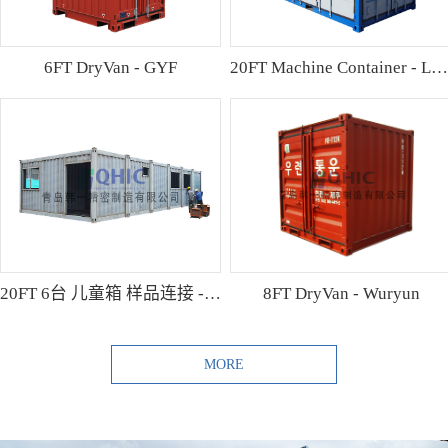
6FT DryVan - GYF
20FT Machine Container - Lamo
20FT 6台 儿童箱 样品连接 - Shibutani
8FT DryVan - Wuryun
MORE