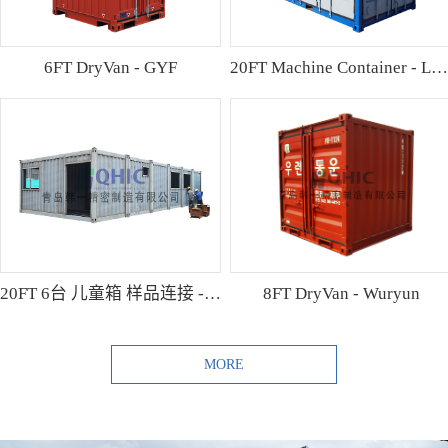
6FT DryVan - GYF
20FT Machine Container - Lamo
20FT 6台 儿童箱 样品连接 - Shibutani
8FT DryVan - Wuryun
MORE