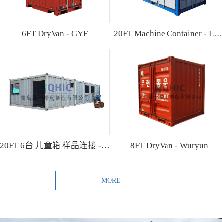
6FT DryVan - GYF
20FT Machine Container - Lamo
20FT 6台 儿童箱 样品连接 - Shibutani
8FT DryVan - Wuryun
MORE