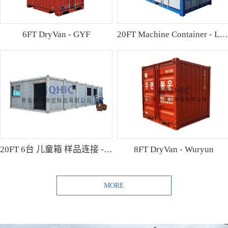
6FT DryVan - GYF
20FT Machine Container - Lamo
20FT 6台 儿童箱 样品连接 - Shibutani
8FT DryVan - Wuryun
MORE