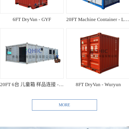
6FT DryVan - GYF
20FT Machine Container - Lamo
20FT 6台 儿童箱 样品连接 - Shibutani
8FT DryVan - Wuryun
MORE